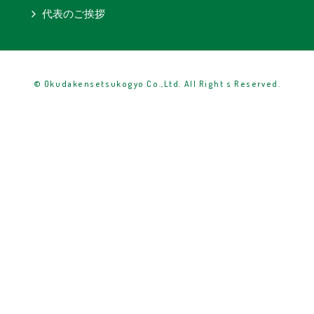
代表のご挨拶
© Okudakensetsukogyo Co.,Ltd. All Right s Reserved.